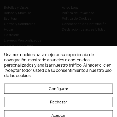
Botellas y Vasos
Aviso Legal
Bolsos y Mochilas
Política de Privacidad
Escritura
Política de Cookies
Gorros y Sombreros
Condiciones de Contratación
Hogar
Declaración de accesibilidad
Hostelería
Llaveros Personalizados
Ocio y tiempo libre
Oficina
Usamos cookies para mejorar su experiencia de
Ropa y Textil
navegación, mostrarle anuncios o contenidos
Tecnología
personalizados y analizar nuestro tráfico. Al hacer clic en
Verano y playa
“Aceptar todo” usted da su consentimiento a nuestro uso
Vestuario laboral
de las cookies.
© LEVELPRINT - 2026
Configurar
Rechazar
Aceptar