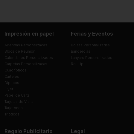
Impresión en papel
Ferias y Eventos
Agendas Personalizadas
Bolsas Personalizadas
Blocs de Reunión
Banderolas
Calendarios Personalizados
Lanyard Personalizados
Carpetas Personalizadas
Roll Up
Cuadrípticos
Carteles
Dípticos
Flyer
Papel de Carta
Tarjetas de Visita
Tarjetones
Trípticos
Regalo Publicitario
Legal