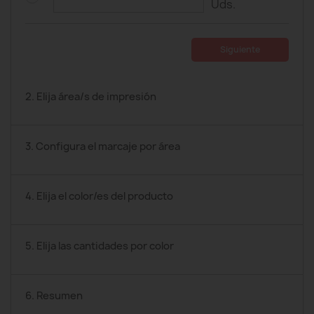
Uds.
Siguiente
2. Elija área/s de impresión
3. Configura el marcaje por área
4. Elija el color/es del producto
5. Elija las cantidades por color
6. Resumen