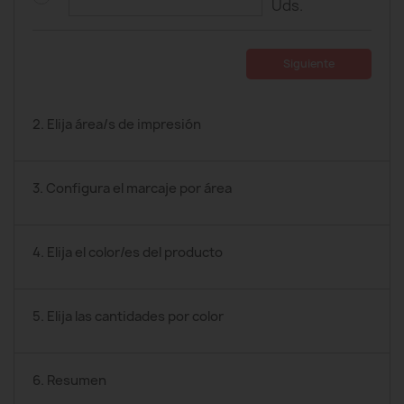
Uds.
Siguiente
2. Elija área/s de impresión
3. Configura el marcaje por área
4. Elija el color/es del producto
5. Elija las cantidades por color
6. Resumen