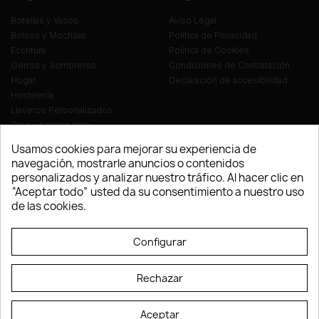
Botellas y Vasos
Aviso Legal
Bolsos y Mochilas
Política de Privacidad
Escritura
Política de Cookies
Gorros y Sombreros
Condiciones de Contratación
Hogar
Declaración de accesibilidad
Hostelería
Llaveros Personalizados
Ocio y tiempo libre
Oficina
Usamos cookies para mejorar su experiencia de
Ropa y Textil
navegación, mostrarle anuncios o contenidos
Tecnología
personalizados y analizar nuestro tráfico. Al hacer clic en
Verano y playa
“Aceptar todo” usted da su consentimiento a nuestro uso
Vestuario laboral
de las cookies.
© LEVELPRINT - 2026
Configurar
Rechazar
Aceptar