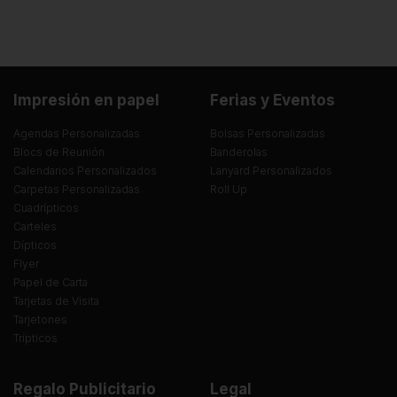
Impresión en papel
Ferias y Eventos
Agendas Personalizadas
Bolsas Personalizadas
Blocs de Reunión
Banderolas
Calendarios Personalizados
Lanyard Personalizados
Carpetas Personalizadas
Roll Up
Cuadrípticos
Carteles
Dípticos
Flyer
Papel de Carta
Tarjetas de Visita
Tarjetones
Trípticos
Regalo Publicitario
Legal