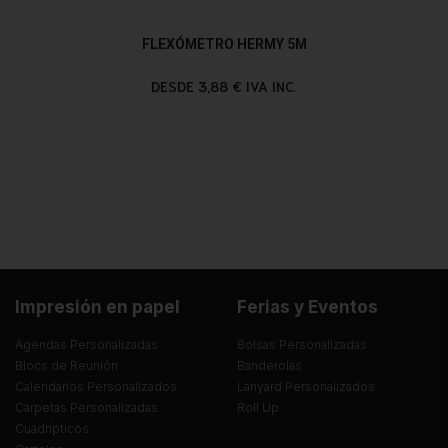
FLEXÓMETRO HERMY 5M
DESDE 3,88 € IVA INC.
Impresión en papel
Ferias y Eventos
Agendas Personalizadas
Bolsas Personalizadas
Blocs de Reunión
Banderolas
Calendarios Personalizados
Lanyard Personalizados
Carpetas Personalizadas
Roll Up
Cuadrípticos