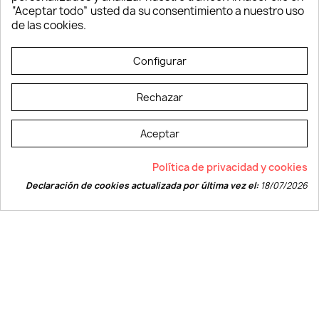
Verano y playa
“Aceptar todo” usted da su consentimiento a nuestro uso
Vestuario laboral
de las cookies.
© LEVELPRINT - 2026
Configurar
Rechazar
Aceptar
La página dispone de código accesible según las normas dictadas por la
Política de privacidad y cookies
W3C
Declaración de cookies actualizada por última vez el:
18/07/2026