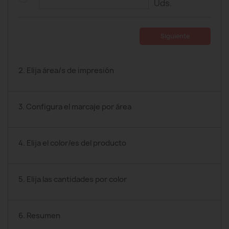
Uds.
Siguiente
2. Elija área/s de impresión
3. Configura el marcaje por área
4. Elija el color/es del producto
5. Elija las cantidades por color
6. Resumen