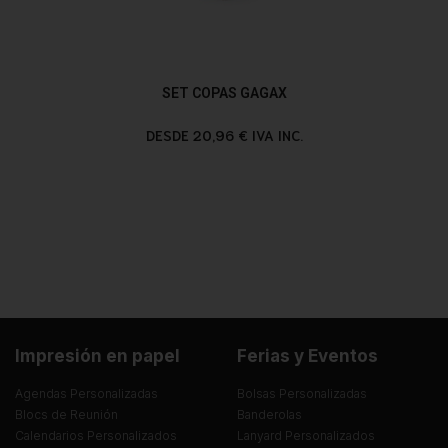
SET COPAS GAGAX
DESDE 20,96 € IVA INC.
Impresión en papel
Ferias y Eventos
Agendas Personalizadas
Bolsas Personalizadas
Blocs de Reunión
Banderolas
Calendarios Personalizados
Lanyard Personalizados