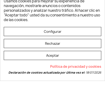
Usamos cookies para mejorar su experiencia de
Ropa y Textil
navegación, mostrarle anuncios o contenidos
Tecnología
personalizados y analizar nuestro tráfico. Al hacer clic en
Verano y playa
“Aceptar todo” usted da su consentimiento a nuestro uso
Vestuario laboral
de las cookies.
© LEVELPRINT - 2026
Configurar
Rechazar
Aceptar
La página dispone de código accesible según las normas dictadas por la
Política de privacidad y cookies
W3C
Declaración de cookies actualizada por última vez el:
18/07/2026