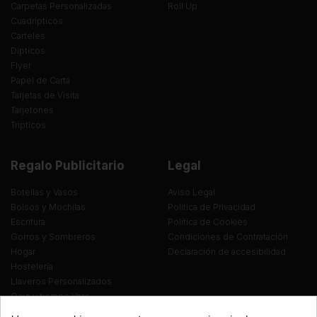
Carpetas Personalizadas
Roll Up
Cuadrípticos
Carteles
Dípticos
Flyer
Papel de Carta
Tarjetas de Visita
Tarjetones
Trípticos
Regalo Publicitario
Legal
Botellas y Vasos
Aviso Legal
Bolsos y Mochilas
Política de Privacidad
Escritura
Política de Cookies
Gorros y Sombreros
Condiciones de Contratación
Hogar
Declaración de accesibilidad
Hostelería
Llaveros Personalizados
Ocio y tiempo libre
Oficina