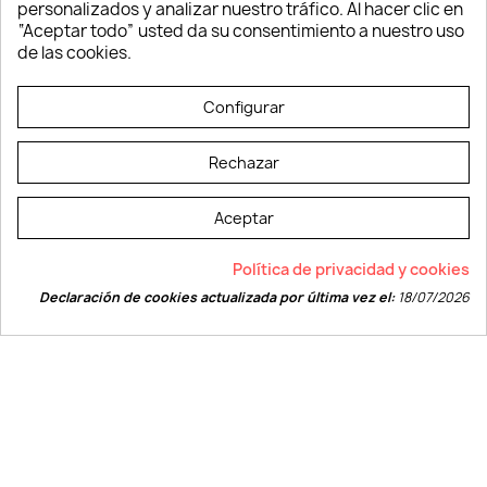
personalizados y analizar nuestro tráfico. Al hacer clic en
Verano y playa
“Aceptar todo” usted da su consentimiento a nuestro uso
Vestuario laboral
de las cookies.
© LEVELPRINT - 2026
Configurar
Rechazar
Aceptar
La página dispone de código accesible según las normas dictadas por la
Política de privacidad y cookies
W3C
Declaración de cookies actualizada por última vez el:
18/07/2026