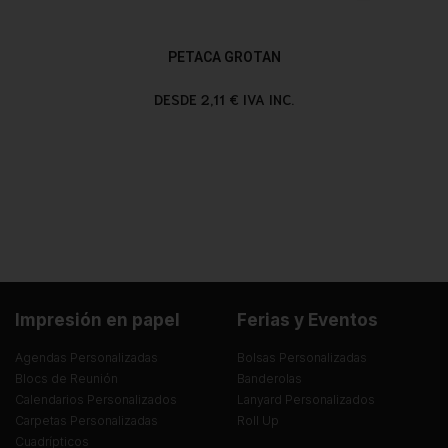
PETACA GROTAN
DESDE 2,11 € IVA INC.
Impresión en papel
Ferias y Eventos
Agendas Personalizadas
Bolsas Personalizadas
Blocs de Reunión
Banderolas
Calendarios Personalizados
Lanyard Personalizados
Carpetas Personalizadas
Roll Up
Cuadrípticos