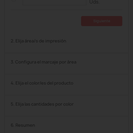
Uds.
Siguiente
2. Elija área/s de impresión
3. Configura el marcaje por área
4. Elija el color/es del producto
5. Elija las cantidades por color
6. Resumen