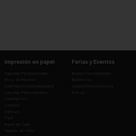
Impresión en papel
Ferias y Eventos
Agendas Personalizadas
Bolsas Personalizadas
Blocs de Reunión
Banderolas
Calendarios Personalizados
Lanyard Personalizados
Carpetas Personalizadas
Roll Up
Cuadrípticos
Carteles
Dípticos
Flyer
Papel de Carta
Tarjetas de Visita