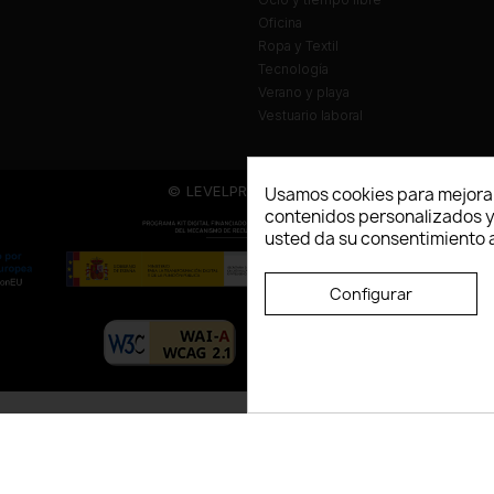
Oficina
Ropa y Textil
Tecnología
Verano y playa
Vestuario laboral
© LEVELPRINT - 2026
Usamos cookies para mejorar
contenidos personalizados y a
usted da su consentimiento a
Configurar
La página dispone de código accesibl