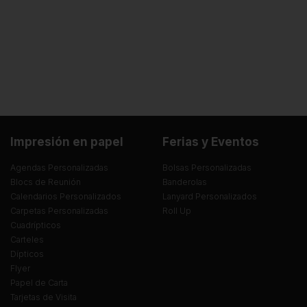
Impresión en papel
Ferias y Eventos
Agendas Personalizadas
Bolsas Personalizadas
Blocs de Reunión
Banderolas
Calendarios Personalizados
Lanyard Personalizados
Carpetas Personalizadas
Roll Up
Cuadrípticos
Carteles
Dípticos
Flyer
Papel de Carta
Tarjetas de Visita