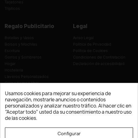
Tarjetones
Trípticos
Regalo Publicitario
Legal
Botellas y Vasos
Aviso Legal
Bolsos y Mochilas
Política de Privacidad
Escritura
Política de Cookies
Gorros y Sombreros
Condiciones de Contratación
Hogar
Declaración de accesibilidad
Hostelería
Llaveros Personalizados
Ocio y tiempo libre
Oficina
Usamos cookies para mejorar su experiencia de
Ropa y Textil
navegación, mostrarle anuncios o contenidos
Tecnología
personalizados y analizar nuestro tráfico. Al hacer clic en
Verano y playa
“Aceptar todo” usted da su consentimiento a nuestro uso
Vestuario laboral
de las cookies.
© LEVELPRINT - 2026
Configurar