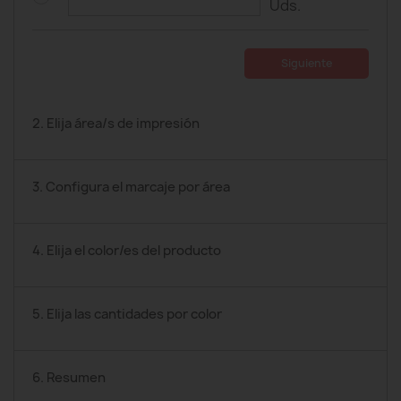
Uds.
Siguiente
2. Elija área/s de impresión
3. Configura el marcaje por área
4. Elija el color/es del producto
5. Elija las cantidades por color
6. Resumen