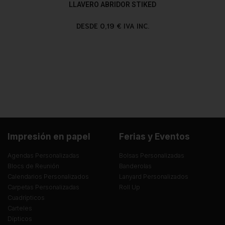
LLAVERO ABRIDOR STIKED
DESDE 0,19 € IVA INC.
Impresión en papel
Ferias y Eventos
Agendas Personalizadas
Bolsas Personalizadas
Blocs de Reunión
Banderolas
Calendarios Personalizados
Lanyard Personalizados
Carpetas Personalizadas
Roll Up
Cuadrípticos
Carteles
Dípticos