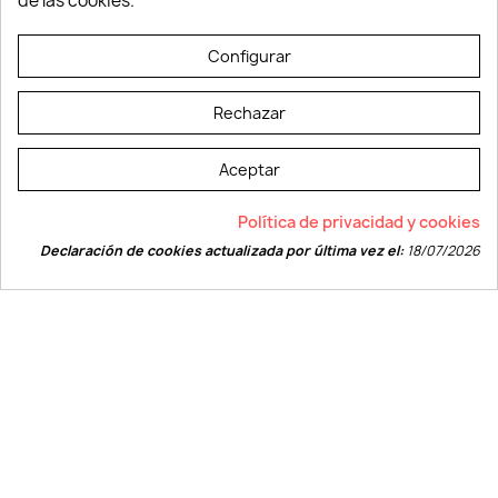
de las cookies.
© LEVELPRINT - 2026
Configurar
Rechazar
Aceptar
La página dispone de código accesible según las normas dictadas por la
Política de privacidad y cookies
W3C
Declaración de cookies actualizada por última vez el:
18/07/2026