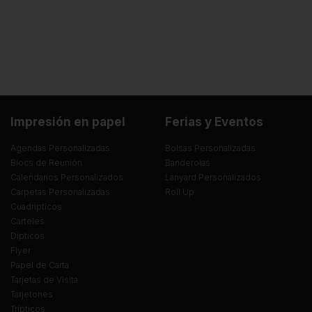
Impresión en papel
Ferias y Eventos
Agendas Personalizadas
Bolsas Personalizadas
Blocs de Reunión
Banderolas
Calendarios Personalizados
Lanyard Personalizados
Carpetas Personalizadas
Roll Up
Cuadrípticos
Carteles
Dípticos
Flyer
Papel de Carta
Tarjetas de Visita
Tarjetones
Trípticos