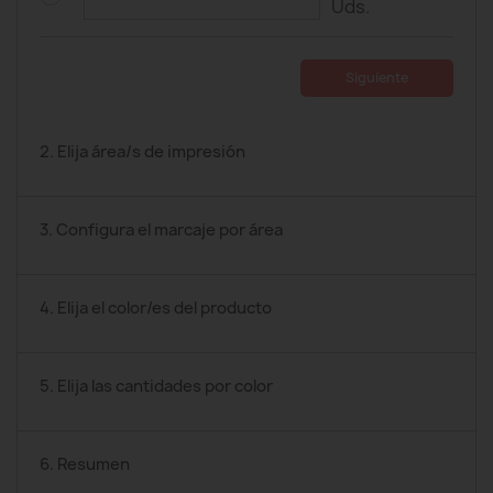
Uds.
Siguiente
2. Elija área/s de impresión
3. Configura el marcaje por área
4. Elija el color/es del producto
5. Elija las cantidades por color
6. Resumen