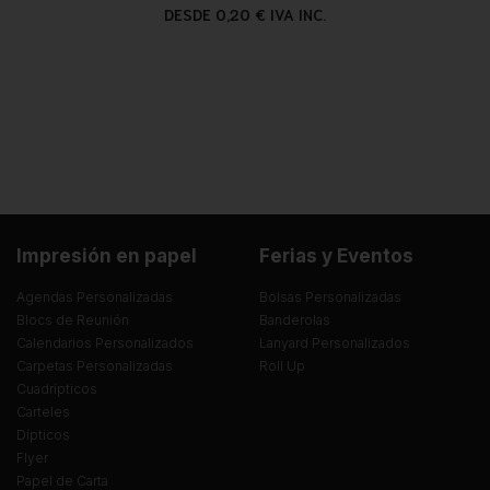
DESDE 0,20 € IVA INC.
Impresión en papel
Ferias y Eventos
Agendas Personalizadas
Bolsas Personalizadas
Blocs de Reunión
Banderolas
Calendarios Personalizados
Lanyard Personalizados
Carpetas Personalizadas
Roll Up
Cuadrípticos
Carteles
Dípticos
Flyer
Papel de Carta