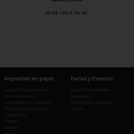
DESDE 1,90 € IVA INC.
Impresión en papel
Ferias y Eventos
Agendas Personalizadas
Bolsas Personalizadas
Blocs de Reunión
Banderolas
Calendarios Personalizados
Lanyard Personalizados
Carpetas Personalizadas
Roll Up
Cuadrípticos
Carteles
Dípticos
Flyer