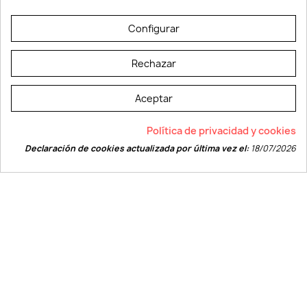
© LEVELPRINT - 2026
Configurar
Rechazar
Aceptar
La página dispone de código accesible según las normas dictadas por la
Política de privacidad y cookies
W3C
Declaración de cookies actualizada por última vez el:
18/07/2026