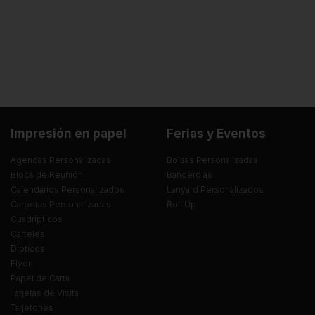
Impresión en papel
Ferias y Eventos
Agendas Personalizadas
Bolsas Personalizadas
Blocs de Reunión
Banderolas
Calendarios Personalizados
Lanyard Personalizados
Carpetas Personalizadas
Roll Up
Cuadrípticos
Carteles
Dípticos
Flyer
Papel de Carta
Tarjetas de Visita
Tarjetones