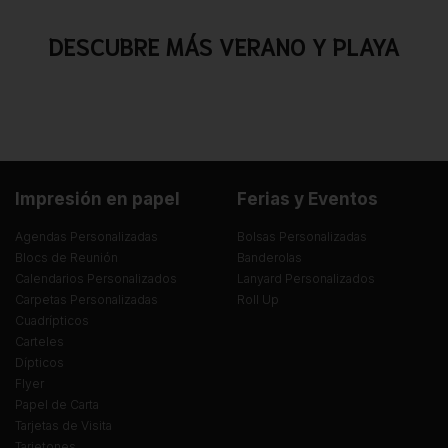
DESCUBRE MÁS VERANO Y PLAYA
Impresión en papel
Ferias y Eventos
Agendas Personalizadas
Bolsas Personalizadas
Blocs de Reunión
Banderolas
Calendarios Personalizados
Lanyard Personalizados
Carpetas Personalizadas
Roll Up
Cuadrípticos
Carteles
Dípticos
Flyer
Papel de Carta
Tarjetas de Visita
Tarjetones