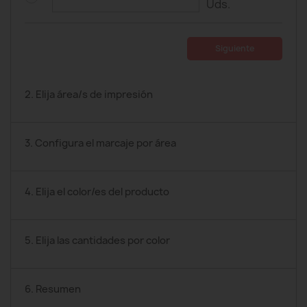
Uds.
Siguiente
2. Elija área/s de impresión
3. Configura el marcaje por área
4. Elija el color/es del producto
5. Elija las cantidades por color
6. Resumen