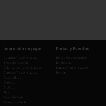
Impresión en papel
Ferias y Eventos
Agendas Personalizadas
Bolsas Personalizadas
Blocs de Reunión
Banderolas
Calendarios Personalizados
Lanyard Personalizados
Carpetas Personalizadas
Roll Up
Cuadrípticos
Carteles
Dípticos
Flyer
Papel de Carta
Tarjetas de Visita