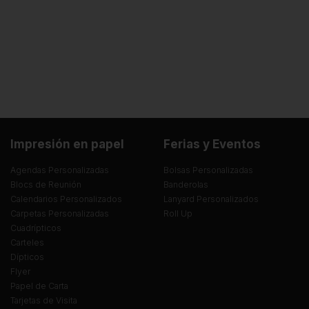
Impresión en papel
Ferias y Eventos
Agendas Personalizadas
Bolsas Personalizadas
Blocs de Reunión
Banderolas
Calendarios Personalizados
Lanyard Personalizados
Carpetas Personalizadas
Roll Up
Cuadrípticos
Carteles
Dípticos
Flyer
Papel de Carta
Tarjetas de Visita