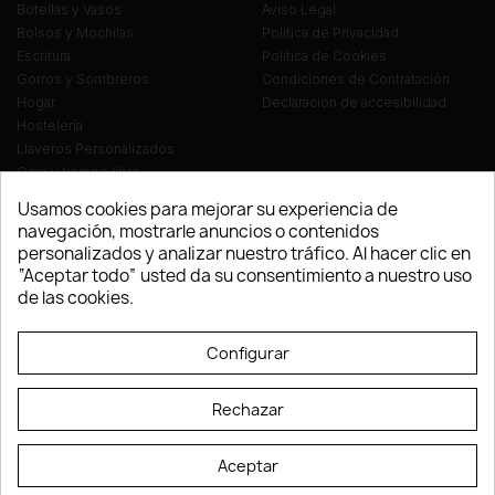
Botellas y Vasos
Aviso Legal
Bolsos y Mochilas
Política de Privacidad
Escritura
Política de Cookies
Gorros y Sombreros
Condiciones de Contratación
Hogar
Declaración de accesibilidad
Hostelería
Llaveros Personalizados
Ocio y tiempo libre
Oficina
Usamos cookies para mejorar su experiencia de
Ropa y Textil
navegación, mostrarle anuncios o contenidos
Tecnología
personalizados y analizar nuestro tráfico. Al hacer clic en
Verano y playa
“Aceptar todo” usted da su consentimiento a nuestro uso
Vestuario laboral
de las cookies.
© LEVELPRINT - 2026
Configurar
Rechazar
Aceptar