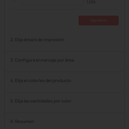
Uds.
Siguiente
2. Elija área/s de impresión
3. Configura el marcaje por área
4. Elija el color/es del producto
5. Elija las cantidades por color
6. Resumen