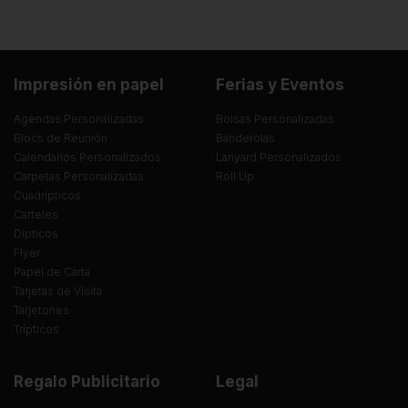
Impresión en papel
Ferias y Eventos
Agendas Personalizadas
Bolsas Personalizadas
Blocs de Reunión
Banderolas
Calendarios Personalizados
Lanyard Personalizados
Carpetas Personalizadas
Roll Up
Cuadrípticos
Carteles
Dípticos
Flyer
Papel de Carta
Tarjetas de Visita
Tarjetones
Trípticos
Regalo Publicitario
Legal