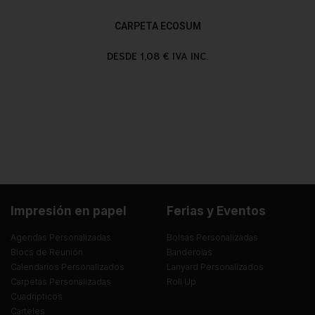
CARPETA ECOSUM
DESDE 1,08 € IVA INC.
Impresión en papel
Ferias y Eventos
Agendas Personalizadas
Bolsas Personalizadas
Blocs de Reunión
Banderolas
Calendarios Personalizados
Lanyard Personalizados
Carpetas Personalizadas
Roll Up
Cuadrípticos
Carteles