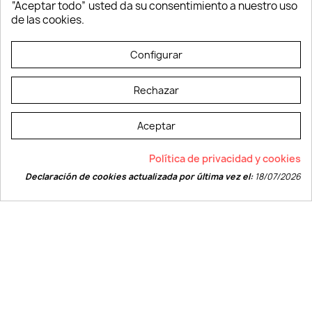
“Aceptar todo” usted da su consentimiento a nuestro uso
Vestuario laboral
de las cookies.
© LEVELPRINT - 2026
Configurar
Rechazar
Aceptar
La página dispone de código accesible según las normas dictadas por la
Política de privacidad y cookies
W3C
Declaración de cookies actualizada por última vez el:
18/07/2026