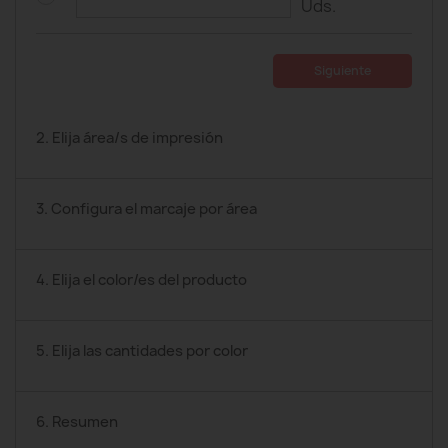
Uds.
Siguiente
2. Elija área/s de impresión
3. Configura el marcaje por área
4. Elija el color/es del producto
5. Elija las cantidades por color
6. Resumen