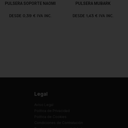
PULSERA SOPORTE NAOMI
PULSERA MUBARK
DESDE 0,39 € IVA INC.
DESDE 1,43 € IVA INC.
Legal
Aviso Legal
Política de Privacidad
Política de Cookies
Condiciones de Contratación