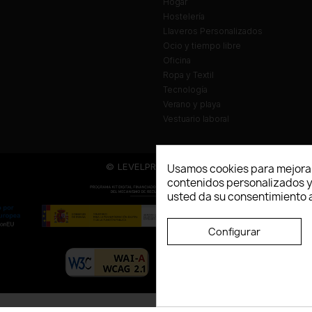
Hogar
Hostelería
Llaveros Personalizados
Ocio y tiempo libre
Oficina
Ropa y Textil
Tecnología
Verano y playa
Vestuario laboral
© LEVELPRINT - 2026
Usamos cookies para mejorar
contenidos personalizados y a
usted da su consentimiento a
Configurar
La página dispone de código accesibl