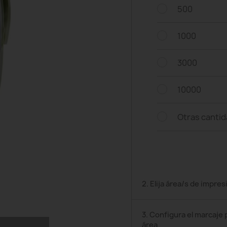
500
1000
3000
10000
Otras canti
2. Elija área/s de impres
3. Configura el marcaje 
área