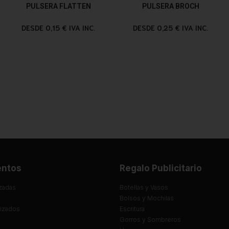
PULSERA FLATTEN
PULSERA BROCH
DESDE 0,15 € IVA INC.
DESDE 0,25 € IVA INC.
entos
Regalo Publicitario
zadas
Botellas y Vasos
Bolsos y Mochilas
lizados
Escritura
Gorros y Sombreros