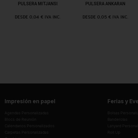
PULSERA MITJANSI
PULSERA ANKARAN
DESDE 0,04 € IVA INC.
DESDE 0,05 € IVA INC.
Impresión en papel
Ferias y Ev
Agendas Personalizadas
Bolsas Personali
Blocs de Reunión
Banderolas
Calendarios Personalizados
Lanyard Persona
Carpetas Personalizadas
Roll Up