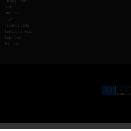
Cuadrípticos
Carteles
Dípticos
Flyer
Papel de Carta
Tarjetas de Visita
Tarjetones
Trípticos