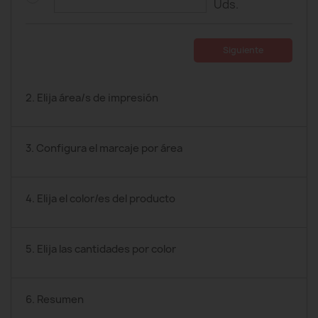
Uds.
Siguiente
2. Elija área/s de impresión
3. Configura el marcaje por área
4. Elija el color/es del producto
5. Elija las cantidades por color
6. Resumen