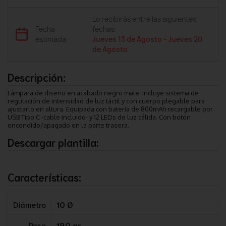
Lo recibirás entre las siguientes
Fecha
fechas:
estimada
Jueves 13 de Agosto
-
Jueves 20
de Agosto
Descripción:
Lámpara de diseño en acabado negro mate. Incluye sistema de
regulación de intensidad de luz táctil y con cuerpo plegable para
ajustarlo en altura. Equipada con batería de 800mAh recargable por
USB Tipo C -cable incluido- y 12 LEDs de luz cálida. Con botón
encendido/apagado en la parte trasera.
Descargar plantilla:
Características:
Diámetro
10 Ø
Peso
180 gr.