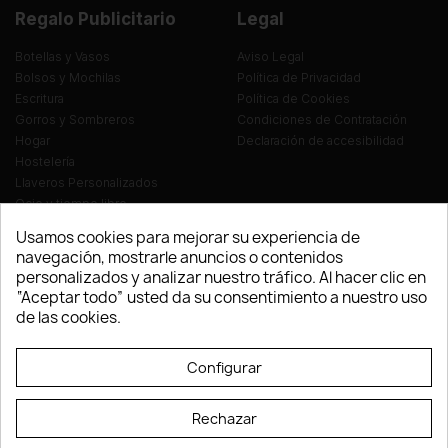
Regalo Publicitario
Legal
Botellas y Vasos
Aviso Legal
Bolsos y Mochilas
Política de Privacidad
Escritura
Política de Cookies
Gorros y Sombreros
Condiciones de Contratación
Hogar
Declaración de accesibilidad
Hostelería
Llaveros Personalizados
Ocio y tiempo libre
Oficina
Usamos cookies para mejorar su experiencia de
Ropa y Textil
navegación, mostrarle anuncios o contenidos
Tecnología
personalizados y analizar nuestro tráfico. Al hacer clic en
Verano y playa
“Aceptar todo” usted da su consentimiento a nuestro uso
Vestuario laboral
de las cookies.
© LEVELPRINT - 2026
Configurar
Rechazar