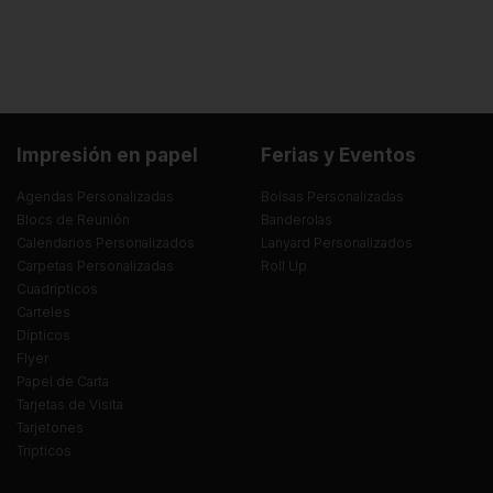
Impresión en papel
Ferias y Eventos
Agendas Personalizadas
Bolsas Personalizadas
Blocs de Reunión
Banderolas
Calendarios Personalizados
Lanyard Personalizados
Carpetas Personalizadas
Roll Up
Cuadrípticos
Carteles
Dípticos
Flyer
Papel de Carta
Tarjetas de Visita
Tarjetones
Trípticos