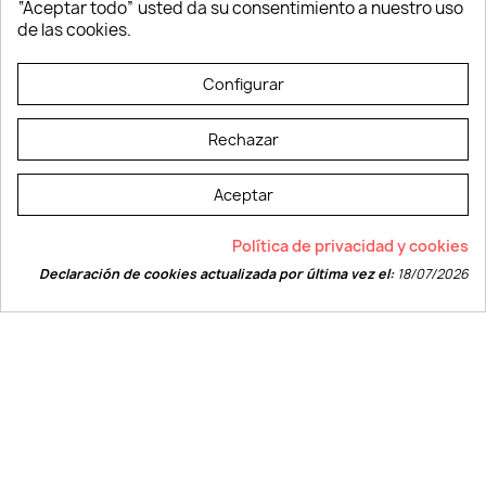
“Aceptar todo” usted da su consentimiento a nuestro uso
Vestuario laboral
de las cookies.
© LEVELPRINT - 2026
Configurar
Rechazar
Aceptar
La página dispone de código accesible según las normas dictadas por la
Política de privacidad y cookies
W3C
Declaración de cookies actualizada por última vez el:
18/07/2026