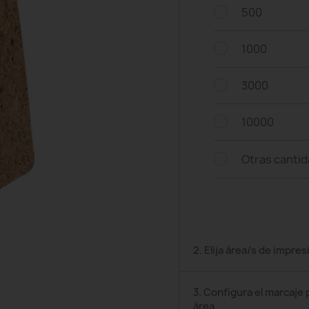
500
1000
3000
10000
Otras canti
2. Elija área/s de impres
3. Configura el marcaje 
área