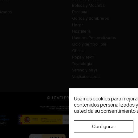
Bolsos y Mochilas
lizados
Escritura
Gorros y Sombreros
Hogar
Hostelería
Llaveros Personalizados
Ocio y tiempo libre
Oficina
Ropa y Textil
Tecnología
Verano y playa
Vestuario laboral
© LEVELPRINT - 2026
Usamos cookies para mejorar
contenidos personalizados y a
usted da su consentimiento a
Configurar