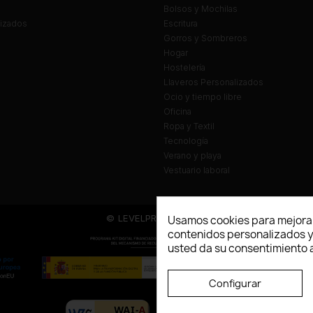
Bolsos y Mochilas
lizados
Escritura
Gorros y Sombreros
Hogar
Hostelería
Llaveros Personalizados
Ocio y tiempo libre
Oficina
Ropa y Textil
Tecnología
Verano y playa
Vestuario laboral
© LEVELPRINT - 2026
Usamos cookies para mejorar
contenidos personalizados y a
usted da su consentimiento a
Configurar