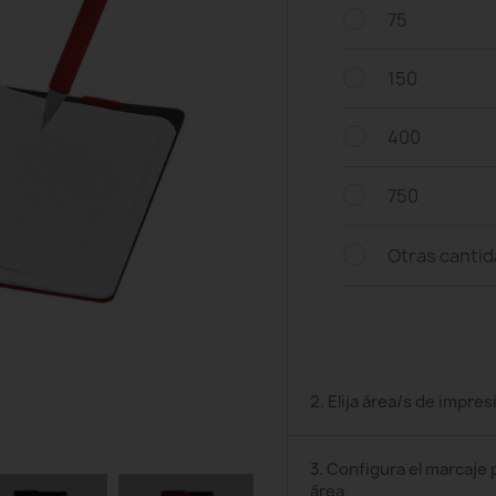
75
150
400
750
Otras canti
2. Elija área/s de impres
3. Configura el marcaje 
área