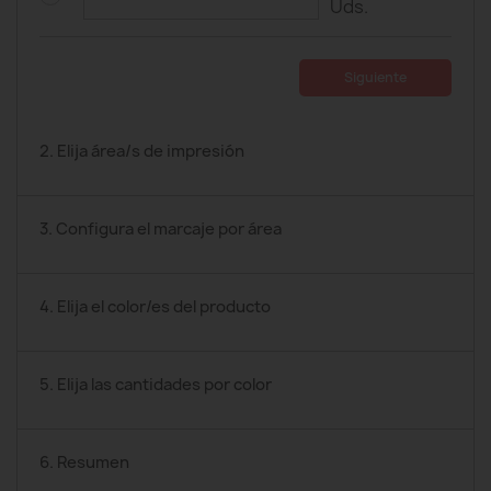
Uds.
Siguiente
2. Elija área/s de impresión
3. Configura el marcaje por área
4. Elija el color/es del producto
5. Elija las cantidades por color
6. Resumen