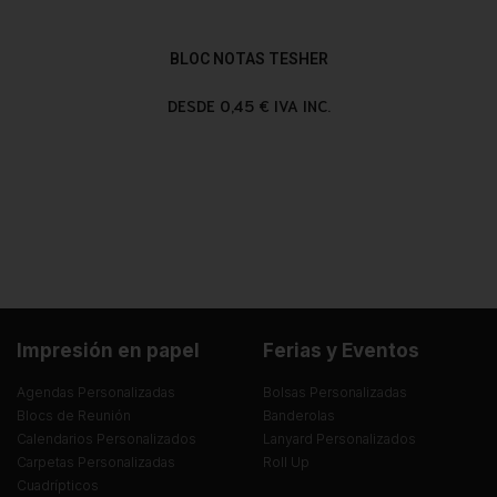
BLOC NOTAS TESHER
DESDE 0,45 € IVA INC.
Impresión en papel
Ferias y Eventos
Agendas Personalizadas
Bolsas Personalizadas
Blocs de Reunión
Banderolas
Calendarios Personalizados
Lanyard Personalizados
Carpetas Personalizadas
Roll Up
Cuadrípticos