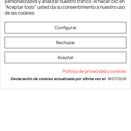
personalizados y analizar nuestro tráfico. Al hacer clic en
Verano y playa
“Aceptar todo” usted da su consentimiento a nuestro uso
Vestuario laboral
de las cookies.
© LEVELPRINT - 2026
Configurar
Rechazar
Aceptar
La página dispone de código accesible según las normas dictadas por la
Política de privacidad y cookies
W3C
Declaración de cookies actualizada por última vez el:
18/07/2026