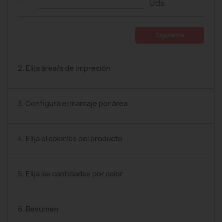
Uds.
Siguiente
2. Elija área/s de impresión
3. Configura el marcaje por área
4. Elija el color/es del producto
5. Elija las cantidades por color
6. Resumen