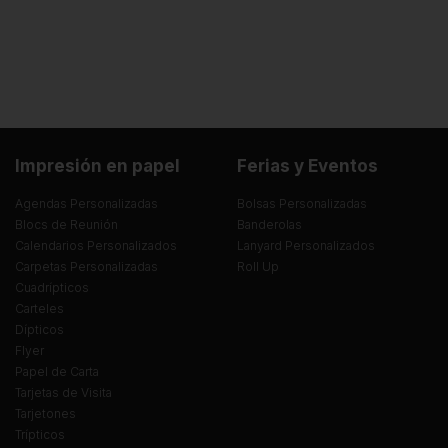
Impresión en papel
Ferias y Eventos
Agendas Personalizadas
Bolsas Personalizadas
Blocs de Reunión
Banderolas
Calendarios Personalizados
Lanyard Personalizados
Carpetas Personalizadas
Roll Up
Cuadrípticos
Carteles
Dípticos
Flyer
Papel de Carta
Tarjetas de Visita
Tarjetones
Trípticos