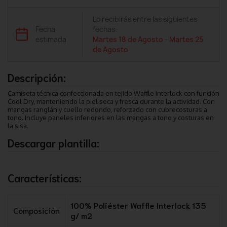
Lo recibirás entre las siguientes
Fecha
fechas:
estimada
Martes 18 de Agosto
-
Martes 25
de Agosto
Descripción:
Camiseta técnica confeccionada en tejido Waffle Interlock con función
Cool Dry, manteniendo la piel seca y fresca durante la actividad. Con
mangas ranglán y cuello redondo, reforzado con cubrecosturas a
tono. Incluye paneles inferiores en las mangas a tono y costuras en
la sisa.
Descargar plantilla:
Características:
100% Poliéster Waffle Interlock 135
Composición
g/ m2