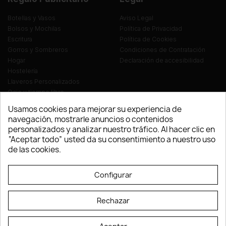
Botellas y Vasos
Aviso Legal
Bolsos y Mochilas
Política de Privacidad
Escritura
Política de Cookies
Gorros y Sombreros
Condiciones de Contratación
Hogar
Declaración de accesibilidad
Hostelería
Llaveros Personalizados
Ocio y tiempo libre
Oficina
Usamos cookies para mejorar su experiencia de
Ropa y Textil
navegación, mostrarle anuncios o contenidos
Tecnología
personalizados y analizar nuestro tráfico. Al hacer clic en
Verano y playa
“Aceptar todo” usted da su consentimiento a nuestro uso
Vestuario laboral
de las cookies.
© LEVELPRINT - 2026
Configurar
Rechazar