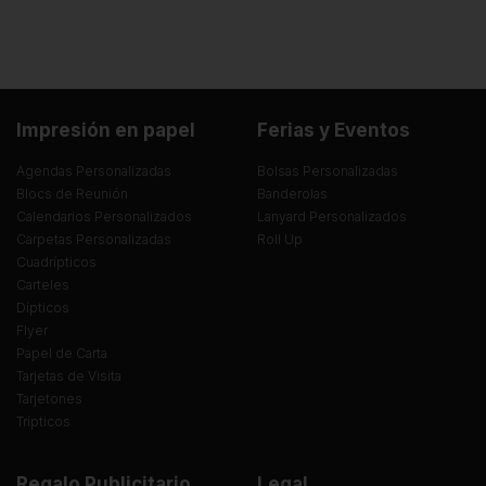
Impresión en papel
Ferias y Eventos
Agendas Personalizadas
Bolsas Personalizadas
Blocs de Reunión
Banderolas
Calendarios Personalizados
Lanyard Personalizados
Carpetas Personalizadas
Roll Up
Cuadrípticos
Carteles
Dípticos
Flyer
Papel de Carta
Tarjetas de Visita
Tarjetones
Trípticos
Regalo Publicitario
Legal