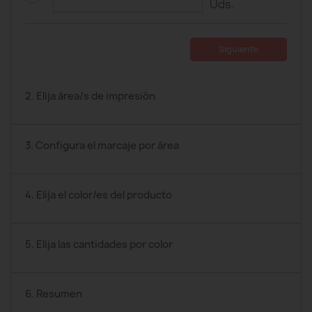
Uds.
Siguiente
2. Elija área/s de impresión
3. Configura el marcaje por área
4. Elija el color/es del producto
5. Elija las cantidades por color
6. Resumen