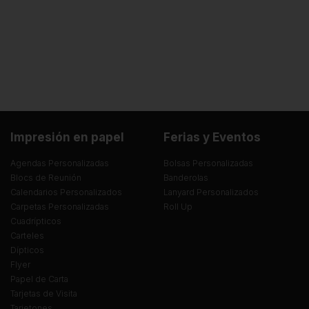
Impresión en papel
Ferias y Eventos
Agendas Personalizadas
Bolsas Personalizadas
Blocs de Reunión
Banderolas
Calendarios Personalizados
Lanyard Personalizados
Carpetas Personalizadas
Roll Up
Cuadrípticos
Carteles
Dípticos
Flyer
Papel de Carta
Tarjetas de Visita
Tarjetones