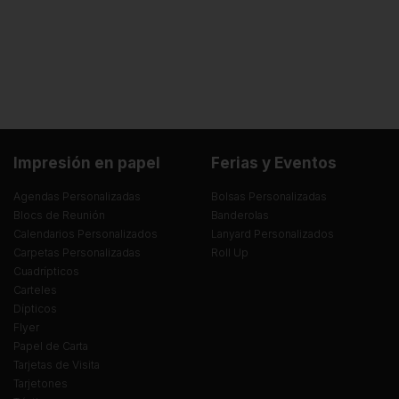
Impresión en papel
Ferias y Eventos
Agendas Personalizadas
Bolsas Personalizadas
Blocs de Reunión
Banderolas
Calendarios Personalizados
Lanyard Personalizados
Carpetas Personalizadas
Roll Up
Cuadrípticos
Carteles
Dípticos
Flyer
Papel de Carta
Tarjetas de Visita
Tarjetones