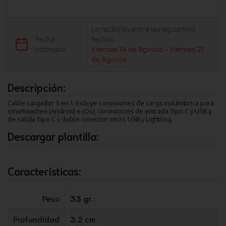
Lo recibirás entre las siguientes
Fecha
fechas:
estimada
Viernes 14 de Agosto
-
Viernes 21
de Agosto
Descripción:
Cable cargador 5 en 1. Incluye conexiones de carga inalámbrica para
smartwaches (Android e iOs), conexiones de entrada Tipo C y USB y
de salida Tipo C y doble conector micro USB y Lightling.
Descargar plantilla:
Características:
Peso
33 gr.
Profundidad
3.2 cm