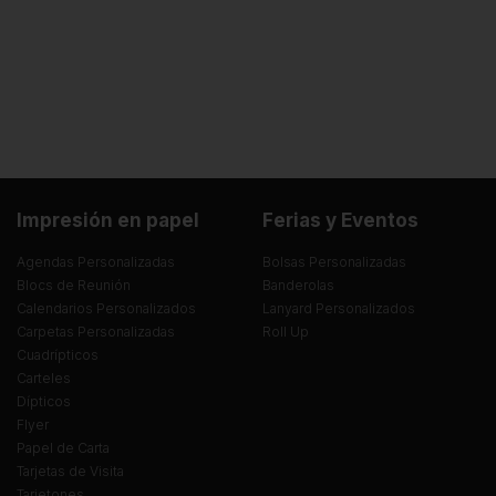
Impresión en papel
Ferias y Eventos
Agendas Personalizadas
Bolsas Personalizadas
Blocs de Reunión
Banderolas
Calendarios Personalizados
Lanyard Personalizados
Carpetas Personalizadas
Roll Up
Cuadrípticos
Carteles
Dípticos
Flyer
Papel de Carta
Tarjetas de Visita
Tarjetones