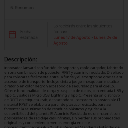
6. Resumen
Lo recibirás entre las siguientes
Fecha
fechas:
estimada
Lunes 17 de Agosto
-
Lunes 24 de
Agosto
Descripción:
Innovador lanyard con función de soporte y cable cargador, fabricado
en una combinación de poliéster RPET y aluminio reciclado. Diseñado
para colocarse fácilmente entre la funda y el smartphone gracias a su
accesorio de transporte. Incluye cinta a juego, mosquetón metálico
giratorio en color negro y accesorio de seguridad para el cuello.
Ofrece funcionalidad de carga y traspaso de datos, con entrada USB y
Tipo C, y salidas Micro USB, Lightning y Tipo C. Presenta un distintivo
de RPET en etiqueta kraft, destacando su compromiso sostenible.El
material RPET se elabora a partir de plástico reciclado, para así
fomentar la reutilización de residuos plásticos y ayudar a la
sostenibilidad del planeta.El Aluminio Reciclado es un material con
posibilidades de reciclaje casi infinitas, sin perder sus propiedades
originales y consumiendo menos energía en este
proceso.Certificación GRS (Global Recycled Standard / Estándar de