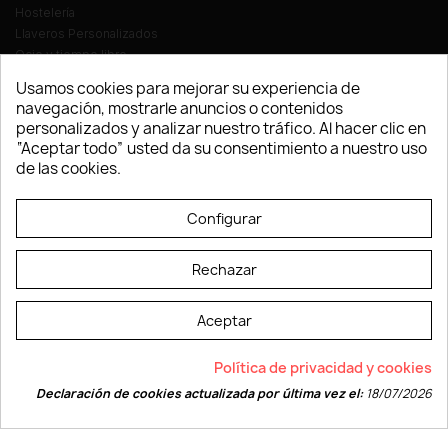
Hostelería
Llaveros Personalizados
Ocio y tiempo libre
Oficina
Usamos cookies para mejorar su experiencia de
Ropa y Textil
navegación, mostrarle anuncios o contenidos
Tecnología
personalizados y analizar nuestro tráfico. Al hacer clic en
Verano y playa
“Aceptar todo” usted da su consentimiento a nuestro uso
Vestuario laboral
de las cookies.
© LEVELPRINT - 2026
Configurar
Rechazar
Aceptar
La página dispone de código accesible según las normas dictadas por la
Política de privacidad y cookies
W3C
Declaración de cookies actualizada por última vez el:
18/07/2026