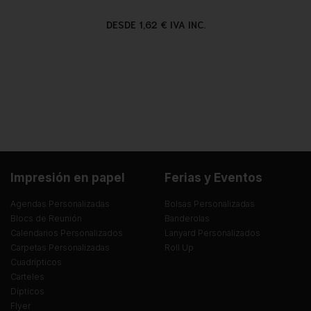
DESDE 1,62 € IVA INC.
Impresión en papel
Ferias y Eventos
Agendas Personalizadas
Bolsas Personalizadas
Blocs de Reunión
Banderolas
Calendarios Personalizados
Lanyard Personalizados
Carpetas Personalizadas
Roll Up
Cuadrípticos
Carteles
Dípticos
Flyer