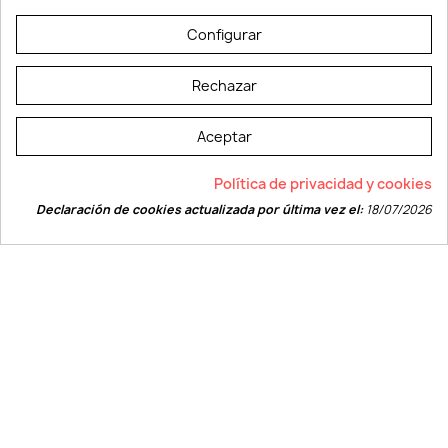
© LEVELPRINT - 2026
Configurar
Rechazar
Aceptar
La página dispone de código accesible según las normas dictadas por la
Política de privacidad y cookies
W3C
Declaración de cookies actualizada por última vez el:
18/07/2026