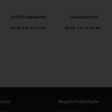
PUERTO USB BARNEY
CARGADOR VILOF
DESDE 3,60 € IVA INC.
DESDE 3,97 € IVA INC.
entos
Regalo Publicitario
zadas
Botellas y Vasos