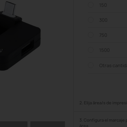
150
300
750
1500
Otras canti
2. Elija área/s de impres
3. Configura el marcaje 
área