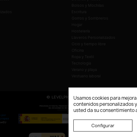
Bolsos y Mochilas
lizados
Escritura
Gorros y Sombreros
Hogar
Hostelería
Llaveros Personalizados
Ocio y tiempo libre
Oficina
Ropa y Textil
Tecnología
Verano y playa
Vestuario laboral
© LEVELPRINT - 2026
Usamos cookies para mejorar
contenidos personalizados y a
usted da su consentimiento a
Configurar