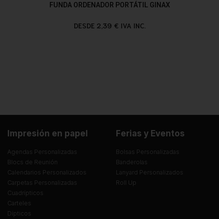
FUNDA ORDENADOR PORTÁTIL GINAX
DESDE 2,39 € IVA INC.
Impresión en papel
Ferias y Eventos
Agendas Personalizadas
Bolsas Personalizadas
Blocs de Reunión
Banderolas
Calendarios Personalizados
Lanyard Personalizados
Carpetas Personalizadas
Roll Up
Cuadrípticos
Carteles
Dípticos