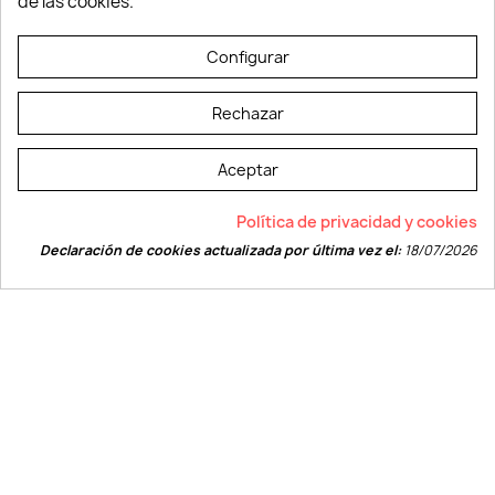
de las cookies.
© LEVELPRINT - 2026
Configurar
Rechazar
Aceptar
La página dispone de código accesible según las normas dictadas por la
Política de privacidad y cookies
W3C
Declaración de cookies actualizada por última vez el:
18/07/2026