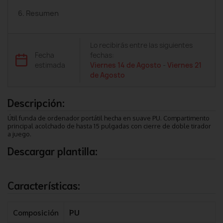
6. Resumen
Lo recibirás entre las siguientes
Fecha
fechas:
estimada
Viernes 14 de Agosto
-
Viernes 21
de Agosto
Descripción:
Útil funda de ordenador portátil hecha en suave PU. Compartimento
principal acolchado de hasta 15 pulgadas con cierre de doble tirador
a juego.
Descargar plantilla:
Características:
Composición
PU