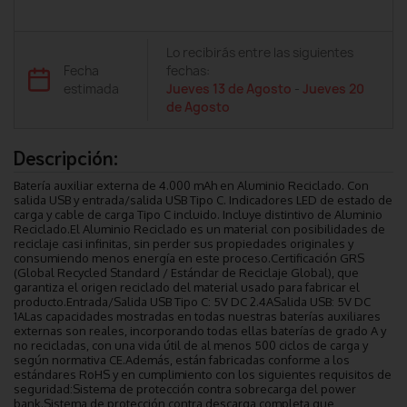
Lo recibirás entre las siguientes
Fecha
fechas:
estimada
Jueves 13 de Agosto
-
Jueves 20
de Agosto
Descripción:
Batería auxiliar externa de 4.000 mAh en Aluminio Reciclado. Con
salida USB y entrada/salida USB Tipo C. Indicadores LED de estado de
carga y cable de carga Tipo C incluido. Incluye distintivo de Aluminio
Reciclado.El Aluminio Reciclado es un material con posibilidades de
reciclaje casi infinitas, sin perder sus propiedades originales y
consumiendo menos energía en este proceso.Certificación GRS
(Global Recycled Standard / Estándar de Reciclaje Global), que
garantiza el origen reciclado del material usado para fabricar el
producto.Entrada/Salida USB Tipo C: 5V DC 2.4ASalida USB: 5V DC
1ALas capacidades mostradas en todas nuestras baterías auxiliares
externas son reales, incorporando todas ellas baterías de grado A y
no recicladas, con una vida útil de al menos 500 ciclos de carga y
según normativa CE.Además, están fabricadas conforme a los
estándares RoHS y en cumplimiento con los siguientes requisitos de
seguridad:Sistema de protección contra sobrecarga del power
bank.Sistema de protección contra descarga completa que