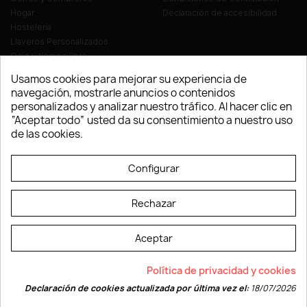
Hogar
Declaración de accesibilidad
Hostelería
Llaveros Personalizados
Ocio y tiempo libre
Oficina
Usamos cookies para mejorar su experiencia de
Ropa y Textil
navegación, mostrarle anuncios o contenidos
Tecnología
personalizados y analizar nuestro tráfico. Al hacer clic en
Verano y playa
“Aceptar todo” usted da su consentimiento a nuestro uso
Vestuario laboral
de las cookies.
© LEVELPRINT - 2026
Configurar
Rechazar
Aceptar
La página dispone de código accesible según las normas dictadas por la
Política de privacidad y cookies
W3C
Declaración de cookies actualizada por última vez el:
18/07/2026