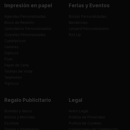
Impresión en papel
Ferias y Eventos
Agendas Personalizadas
Bolsas Personalizadas
Blocs de Reunión
Banderolas
Calendarios Personalizados
Lanyard Personalizados
Carpetas Personalizadas
Roll Up
Cuadrípticos
Carteles
Dípticos
Flyer
Papel de Carta
Tarjetas de Visita
Tarjetones
Trípticos
Regalo Publicitario
Legal
Botellas y Vasos
Aviso Legal
Bolsos y Mochilas
Política de Privacidad
Escritura
Política de Cookies
Gorros y Sombreros
Condiciones de Contratación