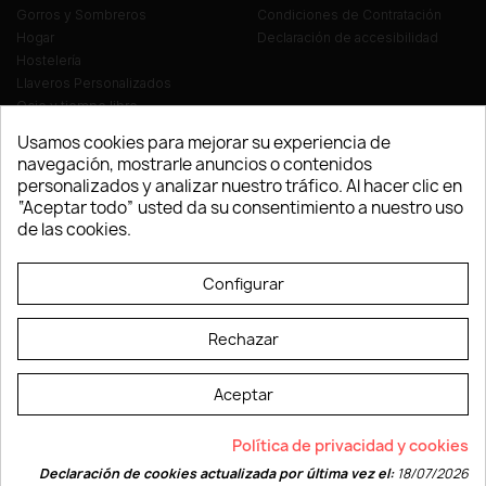
Gorros y Sombreros
Condiciones de Contratación
Hogar
Declaración de accesibilidad
Hostelería
Llaveros Personalizados
Ocio y tiempo libre
Oficina
Usamos cookies para mejorar su experiencia de
Ropa y Textil
navegación, mostrarle anuncios o contenidos
Tecnología
personalizados y analizar nuestro tráfico. Al hacer clic en
Verano y playa
“Aceptar todo” usted da su consentimiento a nuestro uso
Vestuario laboral
de las cookies.
© LEVELPRINT - 2026
Configurar
Rechazar
Aceptar
La página dispone de código accesible según las normas dictadas por la
Política de privacidad y cookies
W3C
Declaración de cookies actualizada por última vez el:
18/07/2026