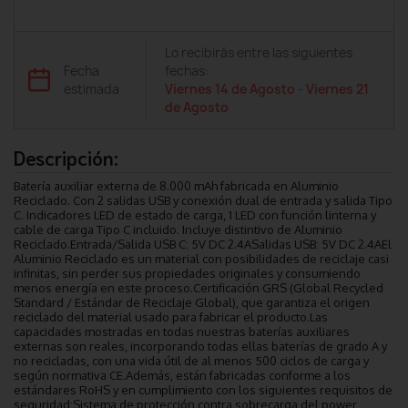
Lo recibirás entre las siguientes
Fecha
fechas:
estimada
Viernes 14 de Agosto
-
Viernes 21
de Agosto
Descripción:
Batería auxiliar externa de 8.000 mAh fabricada en Aluminio
Reciclado. Con 2 salidas USB y conexión dual de entrada y salida Tipo
C. Indicadores LED de estado de carga, 1 LED con función linterna y
cable de carga Tipo C incluido. Incluye distintivo de Aluminio
Reciclado.Entrada/Salida USB C: 5V DC 2.4ASalidas USB: 5V DC 2.4AEl
Aluminio Reciclado es un material con posibilidades de reciclaje casi
infinitas, sin perder sus propiedades originales y consumiendo
menos energía en este proceso.Certificación GRS (Global Recycled
Standard / Estándar de Reciclaje Global), que garantiza el origen
reciclado del material usado para fabricar el producto.Las
capacidades mostradas en todas nuestras baterías auxiliares
externas son reales, incorporando todas ellas baterías de grado A y
no recicladas, con una vida útil de al menos 500 ciclos de carga y
según normativa CE.Además, están fabricadas conforme a los
estándares RoHS y en cumplimiento con los siguientes requisitos de
seguridad:Sistema de protección contra sobrecarga del power