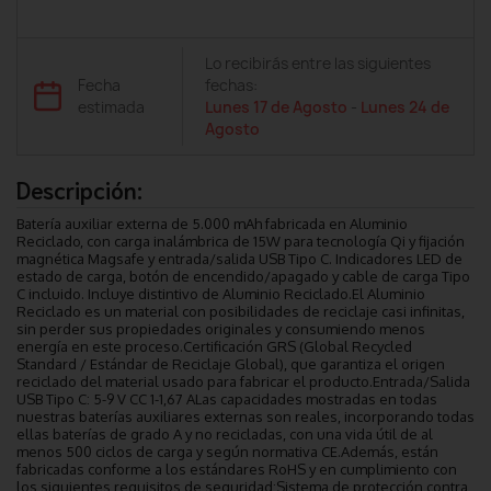
Lo recibirás entre las siguientes
Fecha
fechas:
estimada
Lunes 17 de Agosto
-
Lunes 24 de
Agosto
Descripción:
Batería auxiliar externa de 5.000 mAh fabricada en Aluminio
Reciclado, con carga inalámbrica de 15W para tecnología Qi y fijación
magnética Magsafe y entrada/salida USB Tipo C. Indicadores LED de
estado de carga, botón de encendido/apagado y cable de carga Tipo
C incluido. Incluye distintivo de Aluminio Reciclado.El Aluminio
Reciclado es un material con posibilidades de reciclaje casi infinitas,
sin perder sus propiedades originales y consumiendo menos
energía en este proceso.Certificación GRS (Global Recycled
Standard / Estándar de Reciclaje Global), que garantiza el origen
reciclado del material usado para fabricar el producto.Entrada/Salida
USB Tipo C: 5-9 V CC 1-1,67 ALas capacidades mostradas en todas
nuestras baterías auxiliares externas son reales, incorporando todas
ellas baterías de grado A y no recicladas, con una vida útil de al
menos 500 ciclos de carga y según normativa CE.Además, están
fabricadas conforme a los estándares RoHS y en cumplimiento con
los siguientes requisitos de seguridad:Sistema de protección contra