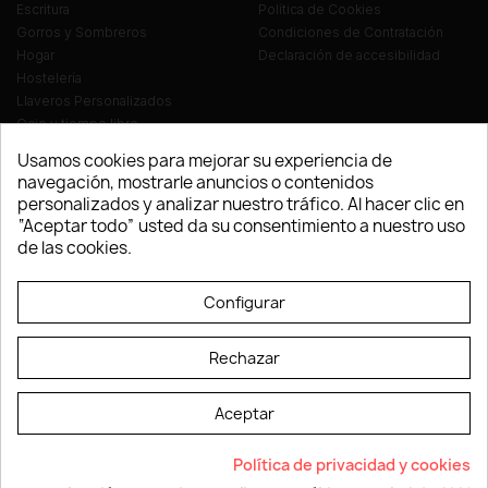
Escritura
Política de Cookies
Gorros y Sombreros
Condiciones de Contratación
Hogar
Declaración de accesibilidad
Hostelería
Llaveros Personalizados
Ocio y tiempo libre
Oficina
Usamos cookies para mejorar su experiencia de
Ropa y Textil
navegación, mostrarle anuncios o contenidos
Tecnología
personalizados y analizar nuestro tráfico. Al hacer clic en
Verano y playa
“Aceptar todo” usted da su consentimiento a nuestro uso
Vestuario laboral
de las cookies.
© LEVELPRINT - 2026
Configurar
Rechazar
Aceptar
La página dispone de código accesible según las normas dictadas por la
Política de privacidad y cookies
W3C