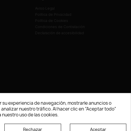
Aviso Legal
Política de Privacidad
Política de Cookies
Condiciones de Contratación
Declaración de accesibilidad
 su experiencia de navegación, mostrarle anuncios o
nalizar nuestro tráfico. Al hacer clic en “Aceptar todo”
 nuestro uso de las cookies.
Rechazar
Aceptar