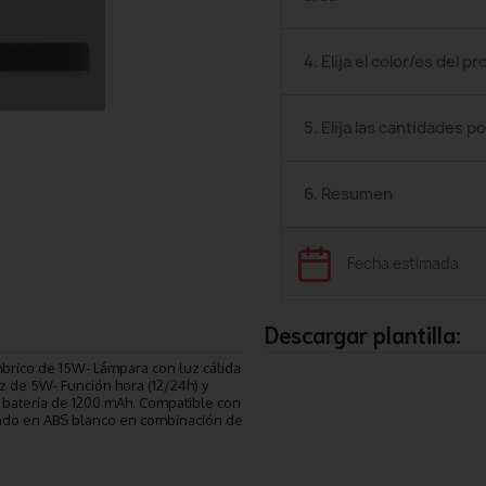
4. Elija el color/es del p
5. Elija las cantidades po
6. Resumen
Fecha estimada
Descargar plantilla:
mbrico de 15W- Lámpara con luz cálida
z de 5W- Función hora (12/24h) y
y batería de 1200 mAh. Compatible con
icado en ABS blanco en combinación de