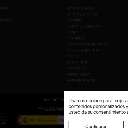
zadas
Botellas y Vasos
Bolsos y Mochilas
lizados
Escritura
Gorros y Sombreros
Hogar
Hostelería
Llaveros Personalizados
Ocio y tiempo libre
Oficina
Ropa y Textil
Tecnología
Verano y playa
Vestuario laboral
© LEVELPRINT - 2026
Usamos cookies para mejorar
contenidos personalizados y a
usted da su consentimiento a
Configurar