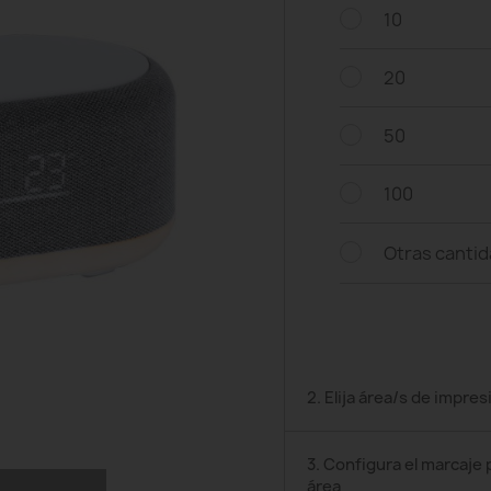
10
20
50
100
Otras canti
2. Elija área/s de impres
3. Configura el marcaje 
área