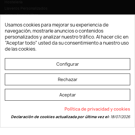
Hostelería
Llaveros Personalizados
Ocio y tiempo libre
Oficina
Usamos cookies para mejorar su experiencia de
Ropa y Textil
navegación, mostrarle anuncios o contenidos
Tecnología
personalizados y analizar nuestro tráfico. Al hacer clic en
Verano y playa
“Aceptar todo” usted da su consentimiento a nuestro uso
Vestuario laboral
de las cookies.
© LEVELPRINT - 2026
Configurar
Rechazar
Aceptar
La página dispone de código accesible según las normas dictadas por la
Política de privacidad y cookies
W3C
Declaración de cookies actualizada por última vez el:
18/07/2026