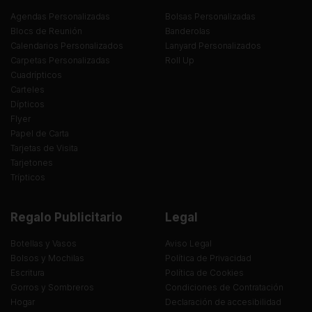
Agendas Personalizadas
Bolsas Personalizadas
Blocs de Reunión
Banderolas
Calendarios Personalizados
Lanyard Personalizados
Carpetas Personalizadas
Roll Up
Cuadrípticos
Carteles
Dípticos
Flyer
Papel de Carta
Tarjetas de Visita
Tarjetones
Trípticos
Regalo Publicitario
Legal
Botellas y Vasos
Aviso Legal
Bolsos y Mochilas
Política de Privacidad
Escritura
Política de Cookies
Gorros y Sombreros
Condiciones de Contratación
Hogar
Declaración de accesibilidad