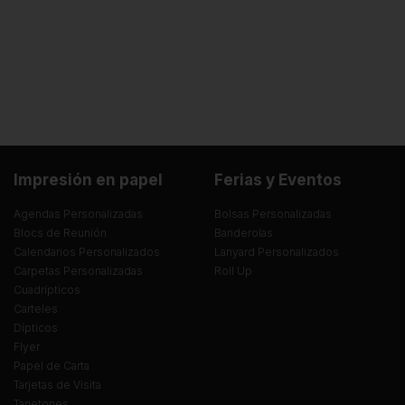
Impresión en papel
Ferias y Eventos
Agendas Personalizadas
Bolsas Personalizadas
Blocs de Reunión
Banderolas
Calendarios Personalizados
Lanyard Personalizados
Carpetas Personalizadas
Roll Up
Cuadrípticos
Carteles
Dípticos
Flyer
Papel de Carta
Tarjetas de Visita
Tarjetones