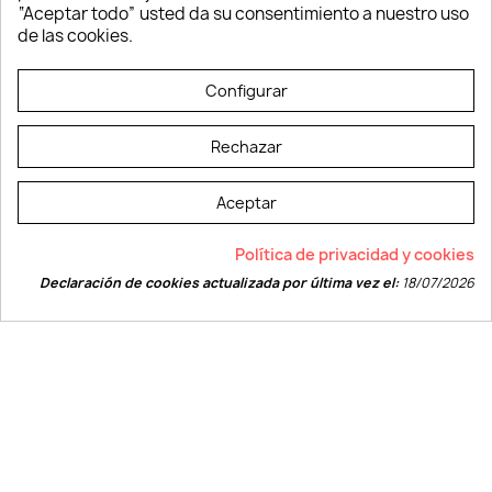
Verano y playa
“Aceptar todo” usted da su consentimiento a nuestro uso
Vestuario laboral
de las cookies.
© LEVELPRINT - 2026
Configurar
Rechazar
Aceptar
La página dispone de código accesible según las normas dictadas por la
Política de privacidad y cookies
W3C
Declaración de cookies actualizada por última vez el:
18/07/2026