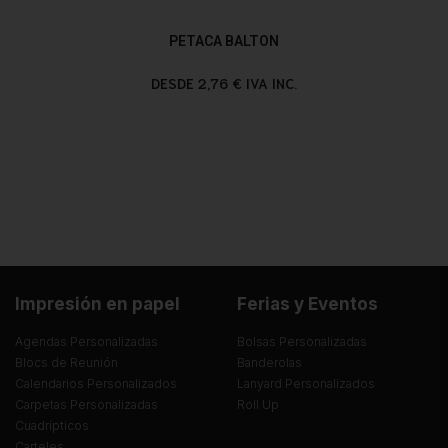
PETACA BALTON
DESDE 2,76 € IVA INC.
Impresión en papel
Ferias y Eventos
Agendas Personalizadas
Bolsas Personalizadas
Blocs de Reunión
Banderolas
Calendarios Personalizados
Lanyard Personalizados
Carpetas Personalizadas
Roll Up
Cuadrípticos
Carteles