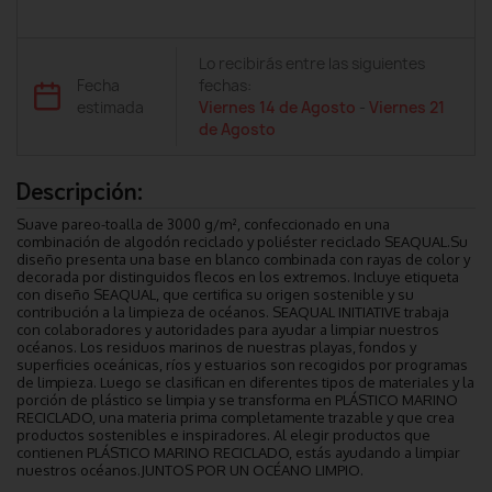
Lo recibirás entre las siguientes
Fecha
fechas:
estimada
Viernes 14 de Agosto
-
Viernes 21
de Agosto
Descripción:
Suave pareo-toalla de 3000 g/m², confeccionado en una
combinación de algodón reciclado y poliéster reciclado SEAQUAL.Su
diseño presenta una base en blanco combinada con rayas de color y
decorada por distinguidos flecos en los extremos. Incluye etiqueta
con diseño SEAQUAL, que certifica su origen sostenible y su
contribución a la limpieza de océanos. SEAQUAL INITIATIVE trabaja
con colaboradores y autoridades para ayudar a limpiar nuestros
océanos. Los residuos marinos de nuestras playas, fondos y
superficies oceánicas, ríos y estuarios son recogidos por programas
de limpieza. Luego se clasifican en diferentes tipos de materiales y la
porción de plástico se limpia y se transforma en PLÁSTICO MARINO
RECICLADO, una materia prima completamente trazable y que crea
productos sostenibles e inspiradores. Al elegir productos que
contienen PLÁSTICO MARINO RECICLADO, estás ayudando a limpiar
nuestros océanos.JUNTOS POR UN OCÉANO LIMPIO.