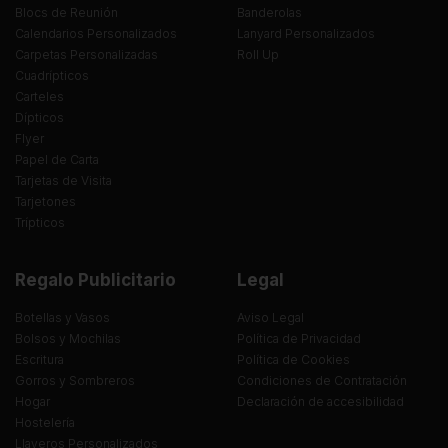
Blocs de Reunión
Banderolas
Calendarios Personalizados
Lanyard Personalizados
Carpetas Personalizadas
Roll Up
Cuadrípticos
Carteles
Dípticos
Flyer
Papel de Carta
Tarjetas de Visita
Tarjetones
Trípticos
Regalo Publicitario
Legal
Botellas y Vasos
Aviso Legal
Bolsos y Mochilas
Política de Privacidad
Escritura
Política de Cookies
Gorros y Sombreros
Condiciones de Contratación
Hogar
Declaración de accesibilidad
Hostelería
Llaveros Personalizados