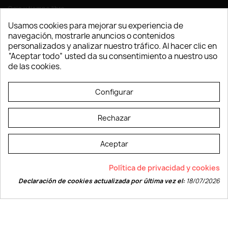
Ocio y tiempo libre
Oficina
Usamos cookies para mejorar su experiencia de
Ropa y Textil
navegación, mostrarle anuncios o contenidos
Tecnología
personalizados y analizar nuestro tráfico. Al hacer clic en
Verano y playa
“Aceptar todo” usted da su consentimiento a nuestro uso
Vestuario laboral
de las cookies.
© LEVELPRINT - 2026
Configurar
Rechazar
Aceptar
La página dispone de código accesible según las normas dictadas por la
Política de privacidad y cookies
W3C
Declaración de cookies actualizada por última vez el:
18/07/2026