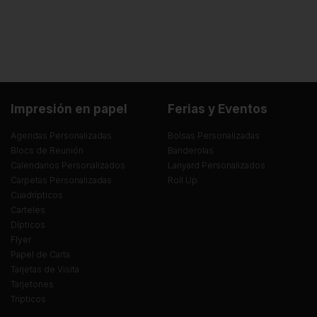
Impresión en papel
Ferias y Eventos
Agendas Personalizadas
Bolsas Personalizadas
Blocs de Reunión
Banderolas
Calendarios Personalizados
Lanyard Personalizados
Carpetas Personalizadas
Roll Up
Cuadrípticos
Carteles
Dípticos
Flyer
Papel de Carta
Tarjetas de Visita
Tarjetones
Trípticos