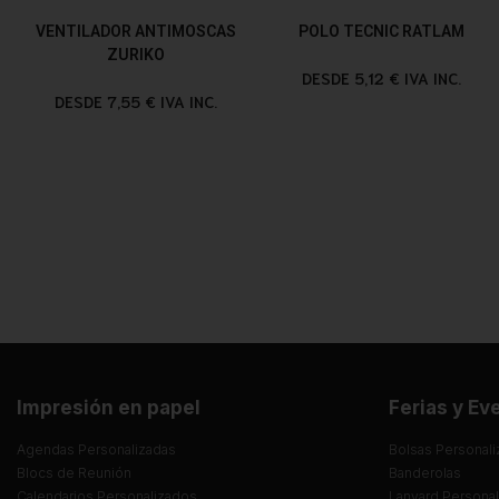
VENTILADOR ANTIMOSCAS
POLO TECNIC RATLAM
ZURIKO
DESDE 5,12 € IVA INC.
DESDE 7,55 € IVA INC.
Impresión en papel
Ferias y Ev
Agendas Personalizadas
Bolsas Personali
Blocs de Reunión
Banderolas
Calendarios Personalizados
Lanyard Persona