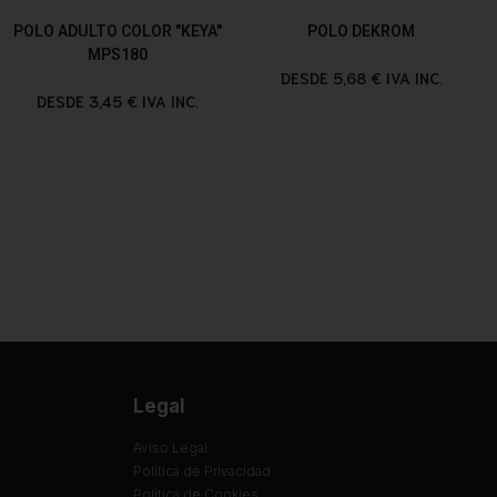
POLO ADULTO COLOR "KEYA"
POLO DEKROM
MPS180
DESDE 5,68 € IVA INC.
DESDE 3,45 € IVA INC.
Legal
Aviso Legal
Política de Privacidad
Política de Cookies