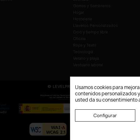
Gorros y Sombreros
Hogar
Hostelería
Llaveros Personalizados
Ocio y tiempo libre
Oficina
Ropa y Textil
Tecnología
Verano y playa
Vestuario laboral
© LEVELPRINT - 2026
Usamos cookies para mejorar
contenidos personalizados y a
usted da su consentimiento a
Configurar
La página dispone de código accesibl