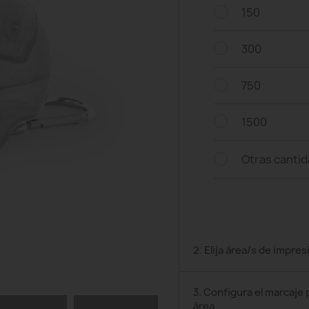
150
300
750
1500
Otras canti
2. Elija área/s de impres
3. Configura el marcaje 
área