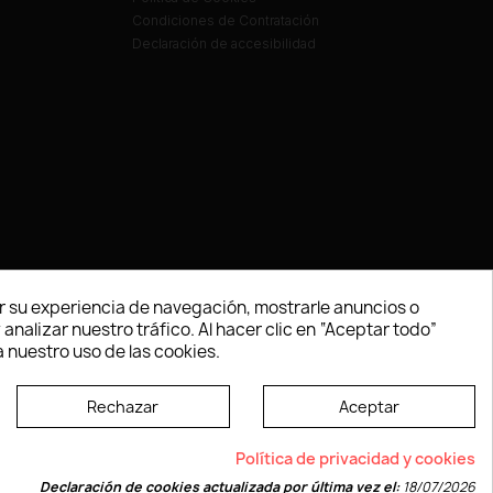
Condiciones de Contratación
Declaración de accesibilidad
 su experiencia de navegación, mostrarle anuncios o
nalizar nuestro tráfico. Al hacer clic en “Aceptar todo”
 nuestro uso de las cookies.
Rechazar
Aceptar
e según las normas dictadas por la W3C
Política de privacidad y cookies
Declaración de cookies actualizada por última vez el:
18/07/2026