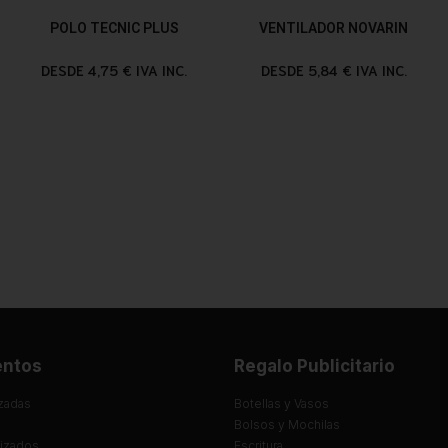
POLO TECNIC PLUS
VENTILADOR NOVARIN
DESDE 4,75 € IVA INC.
DESDE 5,84 € IVA INC.
entos
Regalo Publicitario
zadas
Botellas y Vasos
Bolsos y Mochilas
lizados
Escritura