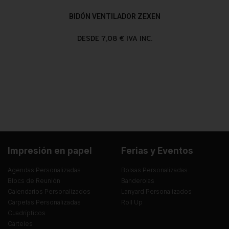
BIDÓN VENTILADOR ZEXEN
DESDE 7,08 € IVA INC.
Impresión en papel
Ferias y Eventos
Agendas Personalizadas
Bolsas Personalizadas
Blocs de Reunión
Banderolas
Calendarios Personalizados
Lanyard Personalizados
Carpetas Personalizadas
Roll Up
Cuadrípticos
Carteles