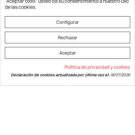
“Aceptar todo” usted da su consentimiento a nuestro uso
Vestuario laboral
de las cookies.
© LEVELPRINT - 2026
Configurar
Rechazar
Aceptar
La página dispone de código accesible según las normas dictadas por la
Política de privacidad y cookies
W3C
Declaración de cookies actualizada por última vez el:
18/07/2026