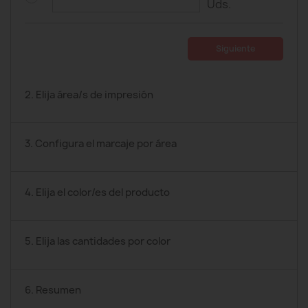
Uds.
Siguiente
2. Elija área/s de impresión
3. Configura el marcaje por área
4. Elija el color/es del producto
5. Elija las cantidades por color
6. Resumen