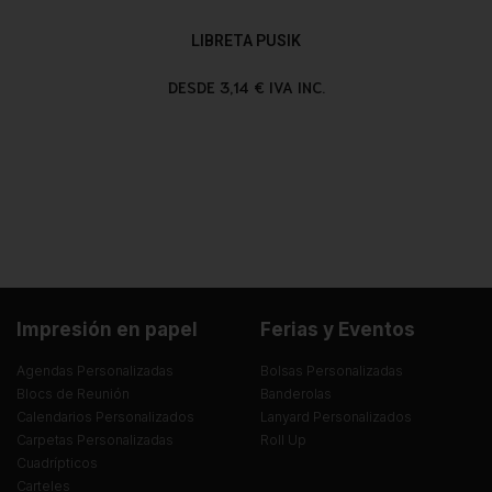
LIBRETA PUSIK
DESDE 3,14 € IVA INC.
Impresión en papel
Ferias y Eventos
Agendas Personalizadas
Bolsas Personalizadas
Blocs de Reunión
Banderolas
Calendarios Personalizados
Lanyard Personalizados
Carpetas Personalizadas
Roll Up
Cuadrípticos
Carteles