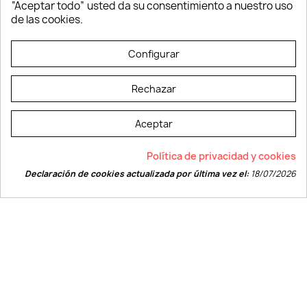
“Aceptar todo” usted da su consentimiento a nuestro uso
Vestuario laboral
de las cookies.
© LEVELPRINT - 2026
Configurar
Rechazar
Aceptar
La página dispone de código accesible según las normas dictadas por la
Política de privacidad y cookies
W3C
Declaración de cookies actualizada por última vez el:
18/07/2026