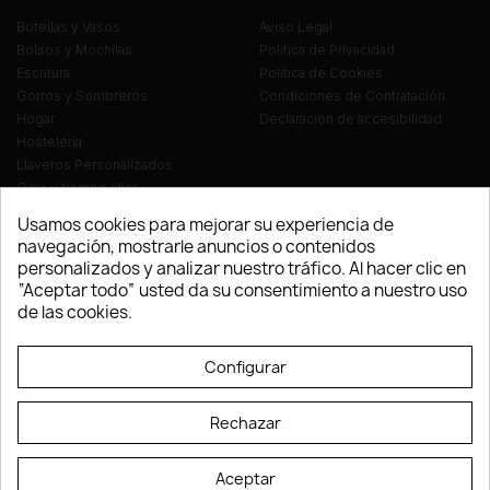
Botellas y Vasos
Aviso Legal
Bolsos y Mochilas
Política de Privacidad
Escritura
Política de Cookies
Gorros y Sombreros
Condiciones de Contratación
Hogar
Declaración de accesibilidad
Hostelería
Llaveros Personalizados
Ocio y tiempo libre
Oficina
Usamos cookies para mejorar su experiencia de
Ropa y Textil
navegación, mostrarle anuncios o contenidos
Tecnología
personalizados y analizar nuestro tráfico. Al hacer clic en
Verano y playa
“Aceptar todo” usted da su consentimiento a nuestro uso
Vestuario laboral
de las cookies.
© LEVELPRINT - 2026
Configurar
Rechazar
Aceptar