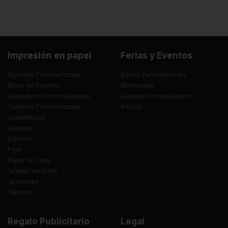
Impresión en papel
Ferias y Eventos
Agendas Personalizadas
Bolsas Personalizadas
Blocs de Reunión
Banderolas
Calendarios Personalizados
Lanyard Personalizados
Carpetas Personalizadas
Roll Up
Cuadrípticos
Carteles
Dípticos
Flyer
Papel de Carta
Tarjetas de Visita
Tarjetones
Trípticos
Regalo Publicitario
Legal