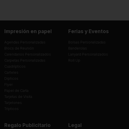
Impresión en papel
Ferias y Eventos
Agendas Personalizadas
Bolsas Personalizadas
Blocs de Reunión
Banderolas
Calendarios Personalizados
Lanyard Personalizados
Carpetas Personalizadas
Roll Up
Cuadrípticos
Carteles
Dípticos
Flyer
Papel de Carta
Tarjetas de Visita
Tarjetones
Trípticos
Regalo Publicitario
Legal