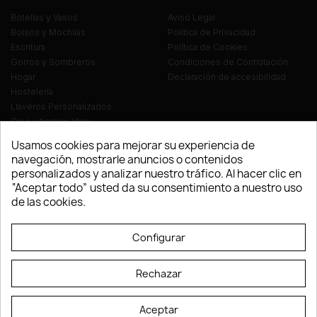
Botellas y Vasos
Aviso Legal
Bolsos y Mochilas
Política de Privacidad
Escritura
Política de Cookies
Gorros y Sombreros
Condiciones de Contratación
Hogar
Declaración de accesibilidad
Hostelería
Llaveros Personalizados
Ocio y tiempo libre
Oficina
Usamos cookies para mejorar su experiencia de
Ropa y Textil
navegación, mostrarle anuncios o contenidos
Tecnología
personalizados y analizar nuestro tráfico. Al hacer clic en
Verano y playa
“Aceptar todo” usted da su consentimiento a nuestro uso
Vestuario laboral
de las cookies.
© LEVELPRINT - 2026
Configurar
Rechazar
Aceptar