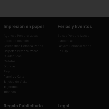
Impresión en papel
Ferias y Eventos
Agendas Personalizadas
Bolsas Personalizadas
Blocs de Reunión
Banderolas
Calendarios Personalizados
Lanyard Personalizados
Carpetas Personalizadas
Roll Up
Cuadrípticos
Carteles
Dípticos
Flyer
Papel de Carta
Tarjetas de Visita
Tarjetones
Trípticos
Regalo Publicitario
Legal