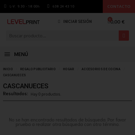
CONTACTO
L-V: 9.30 - 18:00h
638 24 43 10
0,00 €
INICIAR SESIÓN
MENÚ
INICIO
REGALO PUBLICITARIO
HOGAR
ACCESORIOS DE COCINA
CASCANUECES
CASCANUECES
Resultados:
Hay 0 productos.
No se han encontrado resultados de búsqueda. Por favor
prueba a realizar otra búsqueda con otro término.