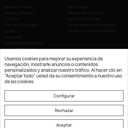
Botellas y Vasos
Aviso Legal
Bolsos y Mochilas
Política de Privacidad
Escritura
Política de Cookies
Gorros y Sombreros
Condiciones de Contratación
Hogar
Declaración de accesibilidad
Hostelería
Llaveros Personalizados
Ocio y tiempo libre
Oficina
Usamos cookies para mejorar su experiencia de
Ropa y Textil
navegación, mostrarle anuncios o contenidos
Tecnología
personalizados y analizar nuestro tráfico. Al hacer clic en
Verano y playa
“Aceptar todo” usted da su consentimiento a nuestro uso
Vestuario laboral
de las cookies.
© LEVELPRINT - 2026
Configurar
Rechazar
Aceptar