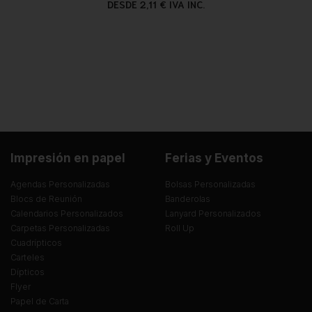
DESDE 2,11 € IVA INC.
Impresión en papel
Ferias y Eventos
Agendas Personalizadas
Bolsas Personalizadas
Blocs de Reunión
Banderolas
Calendarios Personalizados
Lanyard Personalizados
Carpetas Personalizadas
Roll Up
Cuadrípticos
Carteles
Dípticos
Flyer
Papel de Carta