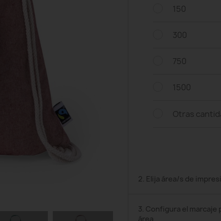
150
300
750
1500
Otras canti
2. Elija área/s de impres
3. Configura el marcaje 
área