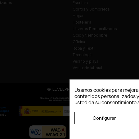
lizados
Escritura
Gorros y Sombreros
Hogar
Hostelería
Llaveros Personalizados
Ocio y tiempo libre
Oficina
Ropa y Textil
Tecnología
Verano y playa
Vestuario laboral
© LEVELPRINT - 2026
Usamos cookies para mejorar
contenidos personalizados y a
usted da su consentimiento a
Configurar
La página dispone de código accesibl