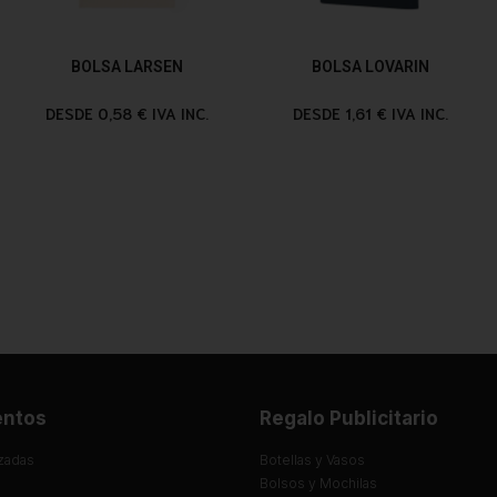
BOLSA LARSEN
BOLSA LOVARIN
DESDE 0,58 € IVA INC.
DESDE 1,61 € IVA INC.
entos
Regalo Publicitario
zadas
Botellas y Vasos
Bolsos y Mochilas