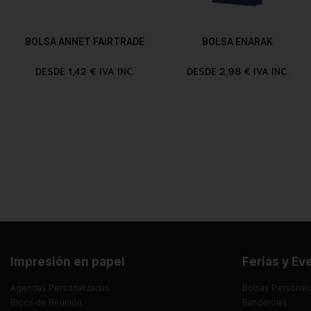
BOLSA ANNET FAIRTRADE
BOLSA ENARAK
DESDE 1,42 € IVA INC.
DESDE 2,98 € IVA INC.
Impresión en papel
Ferias y Ev
Agendas Personalizadas
Bolsas Personali
Blocs de Reunión
Banderolas