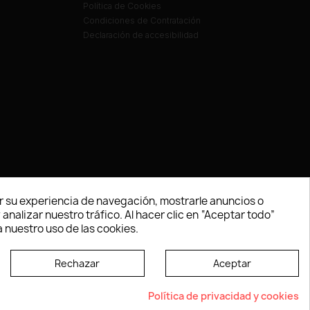
Política de Cookies
Condiciones de Contratación
Declaración de accesibilidad
 su experiencia de navegación, mostrarle anuncios o
nalizar nuestro tráfico. Al hacer clic en “Aceptar todo”
 nuestro uso de las cookies.
Rechazar
Aceptar
e según las normas dictadas por la W3C
Política de privacidad y cookies